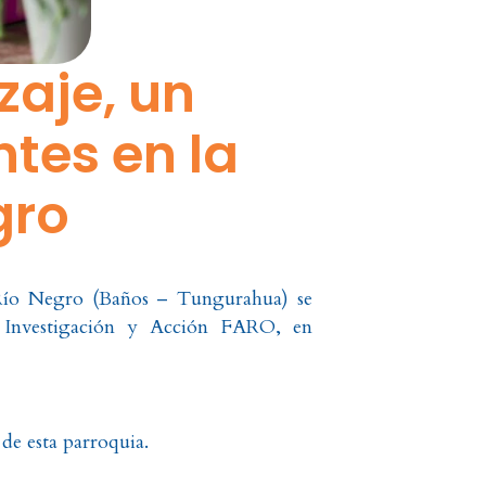
aje, un
tes en la
gro
a Río Negro (Baños – Tungurahua) se
e Investigación y Acción FARO, en
de esta parroquia.